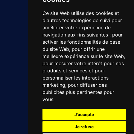
compte HIGHBET
. Si vous n’en avez pas encore, cliquez
simplement sur le bouton
« S’inscrire »
sur la page Virtual Slots et
suivez la procédure d’inscription.
Ce site Web utilise des cookies et
d'autres technologies de suivi pour
Comment effectuer un dépôt sur les Virtual Slots en ligne ?
améliorer votre expérience de
Une fois connecté, allez dans la section
« Mon profil »
en haut de
navigation aux fins suivantes :
pour
votre écran, appuyez sur le bouton
« Dépôt »
et sélectionnez le
montant souhaité ainsi que la méthode de paiement.
activer les fonctionnalités de base
du site Web
,
pour offrir une
Qu’est-ce qu’un générateur de nombres aléatoires (RNG) ?
meilleure expérience sur le site Web
,
Un
Random Number Generator (RNG)
est un programme
pour mesurer votre intérêt pour nos
informatique qui
produit aléatoirement
les résultats de nos
jeux de Virtual Slots en ligne. Chaque carte distribuée, dé lancé
produits et services et pour
ou toute autre action de jeu pertinente est généré par le
programme
sans duplication irréaliste ni prévisibilité
.
personnaliser les interactions
Comme les résultats sont générés de manière totalement
aléatoire,
sans possibilité de manipulation
, vous obtenez
marketing
,
pour diffuser des
toujours des résultats
équitables
.
publicités plus pertinentes pour
Comme les résultats sont générés de manière totalement
vous
.
aléatoire, sans possibilité de manipulation, vous obtenez toujours
des résultats équitables.
J'accepte
Quels types de jeux puis-je jouer en ligne sur les Virtual Slots
de Highbet ?
Je refuse
Highbet propose une large sélection de jeux à ses joueurs. Vous