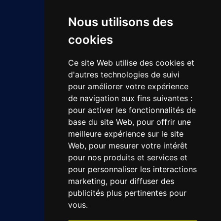
Nous utilisons des
Expérience adaptée au mobile
: jouez facilement sur
votre téléphone ou tablette grâce à une interface
cookies
fluide et optimisée qui vous permet de profiter de vos
jeux de hasard favoris en déplacement.
Ce site Web utilise des cookies et
d'autres technologies de suivi
Assistance client 24/7
: notre équipe de soutien
dévouée est toujours prête à vous aider avec toute
pour améliorer votre expérience
question ou problème.
de navigation aux fins suivantes :
pour activer les fonctionnalités de
Types de jeux de casino en ligne
base du site Web
,
pour offrir une
sur Highbet
meilleure expérience sur le site
Notre vaste bibliothèque de jeux comprend tout ce
Web
,
pour mesurer votre intérêt
dont vous avez besoin pour une expérience de casino
incroyable. Voici quelques-uns des types de jeux que
pour nos produits et services et
vous pouvez apprécier sur Highbet :
pour personnaliser les interactions
marketing
,
pour diffuser des
Machines à sous
publicités plus pertinentes pour
vous
.
Chez Highbet, vous trouverez une grande variété de