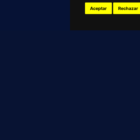
Aceptar
Rechazar