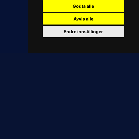
Regler for Bet Builder
Godta alle
Spilleregler
Generelle vilkår og betingelser
Avvis alle
Cookie Policy
Endre innstillinger
RESULTATER OG POENG
Live-Kalender
Resultater
PRODUKTER